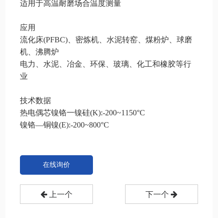
适用于高温耐磨场合温度测量
应用
流化床(PFBC)、密炼机、水泥转窑、煤粉炉、球磨
机、沸腾炉
电力、水泥、冶金、环保、玻璃、化工和橡胶等行
业
技术数据
热电偶芯镍铬一镍硅(K):-200~1150°C
镍铬—铜镍(E):-200~800°C
在线询价
上一个
下一个